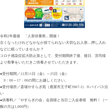
令和2年最後 「人形供養祭」開催！
古くなったけれどなかなか捨てられない大切なお人形…押し入れ
などに眠っていませんか？
コロナ感染症拡大防止策として、受付期間終了後、後日、宮司様
より祭事をいただきご供養させていただきます。
●受付期間／12月11日（金）～25日（金）
9：00～17：00の間にお越しください。
●受付場所／斎場やすらぎ苑（鹿屋市王子町3967-3）※バイパス沿
い
●供養料／「やすらぎの会」会員様と当日ご入会者様 無料！（一
般の方は1,000円）