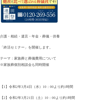
介護・相続・遺言・年金・葬儀・供養
「終活セミナー」を開催します。
テーマ：
家族葬と葬儀費用について
※家族葬個別相談会も同時開催
【1】令和
2
年
3
月
4
日（
水
）
10：00
より約
1
時間
【2】令和
2
年
3
月
21
日（
土
）
10：00
より約
1
時間