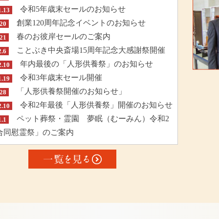
令和5年歳末セールのお知らせ
1.13
創業120周年記念イベントのお知らせ
.20
春のお彼岸セールのご案内
.21
ことぶき中央斎場15周年記念大感謝祭開催
2.6
年内最後の「人形供養祭」のお知らせ
2.10
令和3年歳末セール開催
1.19
「人形供養祭開催のお知らせ」
.28
令和2年最後「人形供養祭」開催のお知らせ
2.10
ペット葬祭・霊園 夢眠（むーみん）令和2
1.1
合同慰霊祭」のご案内