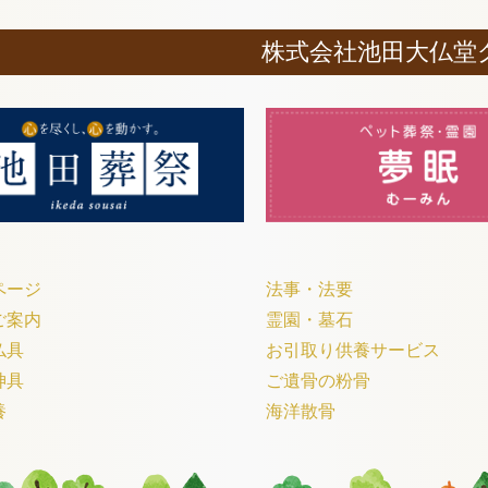
株式会社池田大仏堂
ページ
法事・法要
ご案内
霊園・墓石
仏具
お引取り供養サービス
神具
ご遺骨の粉骨
養
海洋散骨