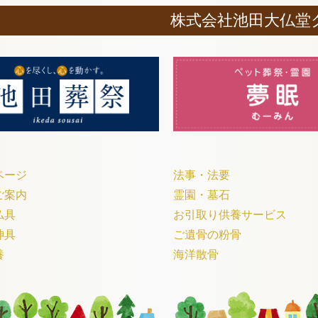
株式会社池田大仏堂
ページ
法事・法要
ご案内
霊園・墓石
仏具
お引取り供養サービス
神具
ご遺骨の粉骨
養
海洋散骨