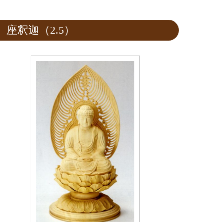
座釈迦（2.5）