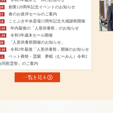
1.13
創業120周年記念イベントのお知らせ
.20
春のお彼岸セールのご案内
.21
ことぶき中央斎場15周年記念大感謝祭開催
2.6
年内最後の「人形供養祭」のお知らせ
2.10
令和3年歳末セール開催
1.19
「人形供養祭開催のお知らせ」
.28
令和2年最後「人形供養祭」開催のお知らせ
2.10
ペット葬祭・霊園 夢眠（むーみん）令和2
1.1
合同慰霊祭」のご案内