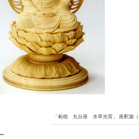
「柘植 丸台座 水草光背」 座釈迦（2
ー
-