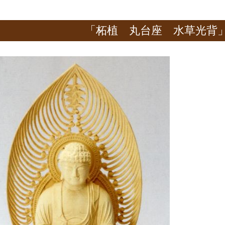
「柘植 丸台座 水草光背」 