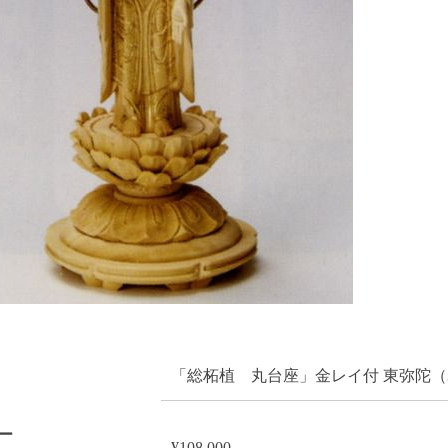
「総柘植 丸台座」金レイ付 東弥陀（3
ー
¥108,000