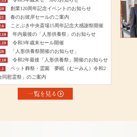
1.13
創業120周年記念イベントのお知らせ
.20
春のお彼岸セールのご案内
.21
ことぶき中央斎場15周年記念大感謝祭開催
2.6
年内最後の「人形供養祭」のお知らせ
2.10
令和3年歳末セール開催
1.19
「人形供養祭開催のお知らせ」
.28
令和2年最後「人形供養祭」開催のお知らせ
2.10
ペット葬祭・霊園 夢眠（むーみん）令和2
1.1
合同慰霊祭」のご案内