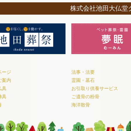
株式会社池田大仏堂
ページ
法事・法要
ご案内
霊園・墓石
仏具
お引取り供養サービス
神具
ご遺骨の粉骨
養
海洋散骨