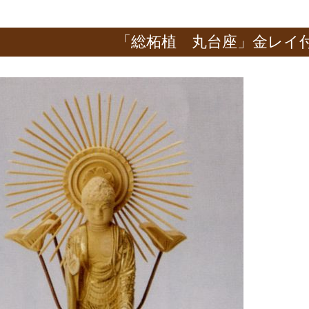
「総柘植 丸台座」金レイ付 