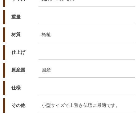
重量
材質
柘植
仕上げ
原産国
国産
仕様
その他
小型サイズで上置き仏壇に最適です。