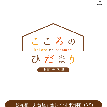
Menu
「総柘植 丸台座」金レイ付 東弥陀（3.5）