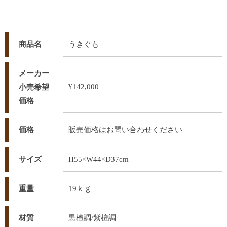
商品名
うきぐも
メーカー
¥142,000
小売希望
価格
価格
販売価格はお問い合わせください
サイズ
H55×W44×D37cm
重量
19ｋｇ
材質
黒檀調/紫檀調