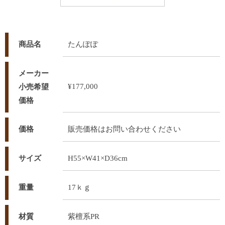
商品名
たんぽぽ
メーカー
¥177,000
小売希望
価格
価格
販売価格はお問い合わせください
サイズ
H55×W41×D36cm
重量
17ｋｇ
材質
紫檀系PR