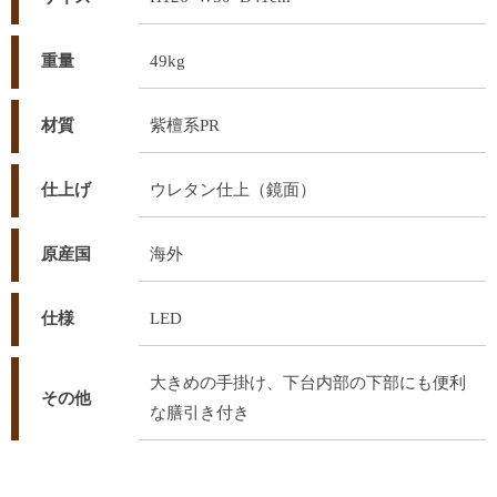
重量
49kg
材質
紫檀系PR
仕上げ
ウレタン仕上（鏡面）
原産国
海外
仕様
LED
大きめの手掛け、下台内部の下部にも便利
その他
な膳引き付き