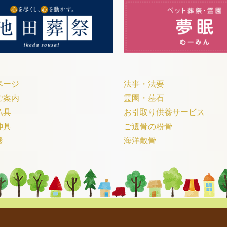
ページ
法事・法要
ご案内
霊園・墓石
仏具
お引取り供養サービス
神具
ご遺骨の粉骨
養
海洋散骨