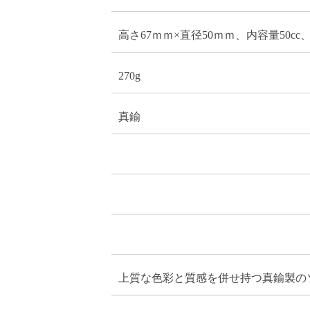
高さ67ｍｍ×直径50ｍｍ、内容量50cc、
270g
真鍮
上質な色彩と質感を併せ持つ真鍮製の