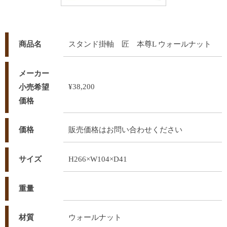
商品名
スタンド掛軸 匠 本尊L ウォールナット
メーカー
¥38,200
小売希望
価格
価格
販売価格はお問い合わせください
サイズ
H266×W104×D41
重量
材質
ウォールナット