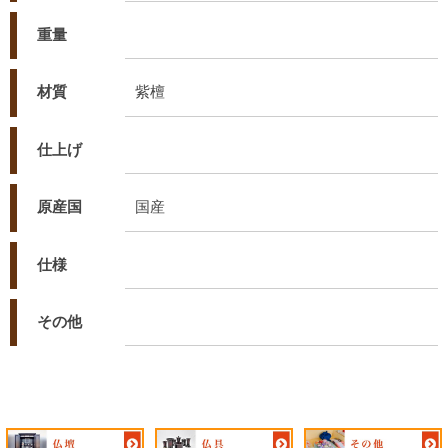
重量
材質
紫檀
仕上げ
原産国
国産
仕様
その他