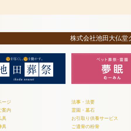
株式会社池田大仏堂
ページ
法事・法要
ご案内
霊園・墓石
仏具
お引取り供養サービス
神具
ご遺骨の粉骨