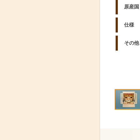
原産国
仕様
その他