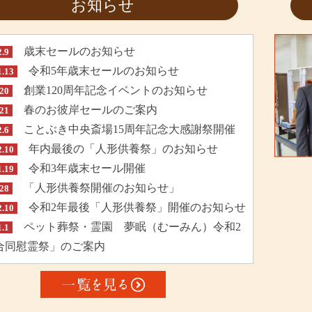
お知らせ
歳末セールのお知らせ
2.9
令和5年歳末セールのお知らせ
1.13
創業120周年記念イベントのお知らせ
.20
春のお彼岸セールのご案内
.21
ことぶき中央斎場15周年記念大感謝祭開催
2.6
年内最後の「人形供養祭」のお知らせ
2.10
令和3年歳末セール開催
1.19
「人形供養祭開催のお知らせ」
.28
令和2年最後「人形供養祭」開催のお知らせ
2.10
ペット葬祭・霊園 夢眠（むーみん）令和2
1.1
合同慰霊祭」のご案内