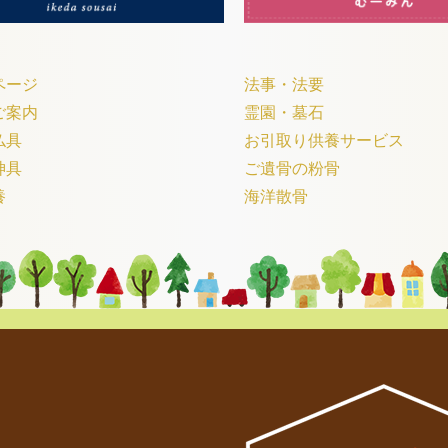
ページ
法事・法要
ご案内
霊園・墓石
仏具
お引取り供養サービス
神具
ご遺骨の粉骨
養
海洋散骨