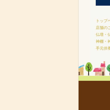
トップ
店舗の
仏壇・
神棚・
手元供