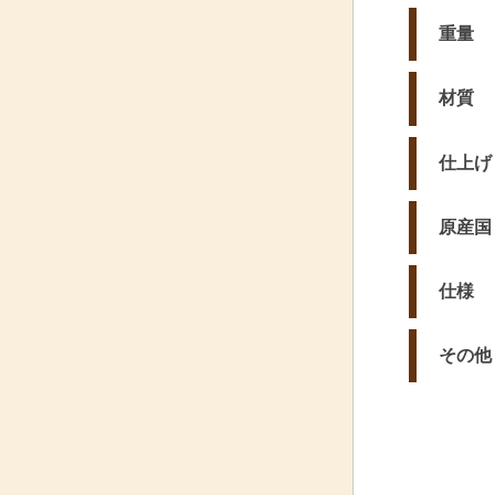
重量
材質
仕上げ
原産国
仕様
その他