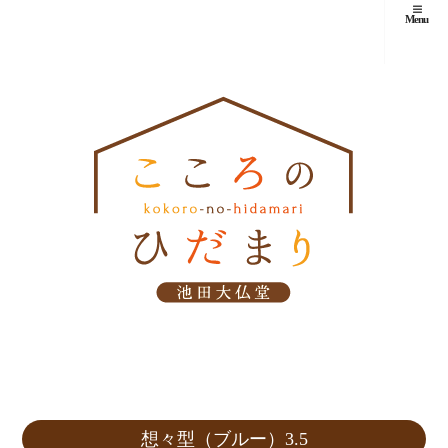
Menu
想々型（ブルー）3.5