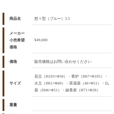
商品名
想々型（ブルー）3.5
メーカー
¥49,000
小売希望
価格
価格
販売価格はお問い合わせください
花立（H103×Φ58）・香炉（H67×Φ105）・
サイズ
火立（H61×Φ49）・茶湯器（46×Φ51）・仏
器（H46×Φ51）・線香差（H71×Φ39）
重量