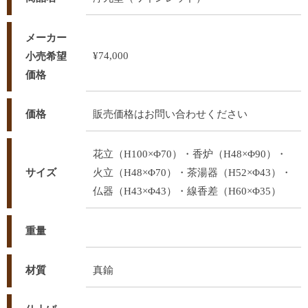
メーカー
¥74,000
小売希望
価格
価格
販売価格はお問い合わせください
花立（H100×Φ70）・香炉（H48×Φ90）・
サイズ
火立（H48×Φ70）・茶湯器（H52×Φ43）・
仏器（H43×Φ43）・線香差（H60×Φ35）
重量
材質
真鍮