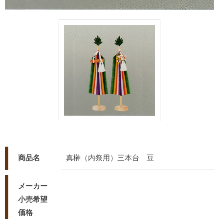
商品名
真榊（内祭用）三本台 豆
メーカー
小売希望
価格