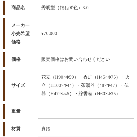
商品名
秀明型（銀ねず色）3.0
メーカー
¥70,000
小売希望
価格
価格
販売価格はお問い合わせください
花立（H90×Φ59）・香炉（H45×Φ75）・火
サイズ
立（H100×Φ44）・茶湯器（48×Φ47）・仏
器（H47×Φ45）・線香差（H60×Φ35）
重量
材質
真鍮