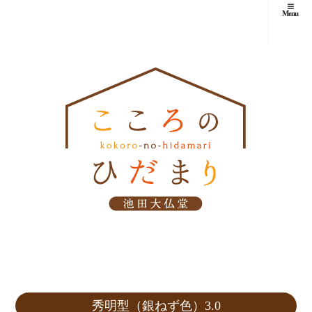
Menu
秀明型（銀ねず色）3.0