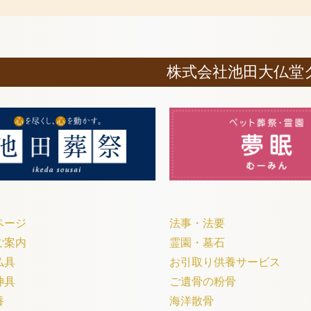
株式会社池田大仏堂
ページ
法事・法要
ご案内
霊園・墓石
仏具
お引取り供養サービス
神具
ご遺骨の粉骨
養
海洋散骨