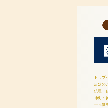
トップ
店舗の
仏壇・
神棚・
手元供