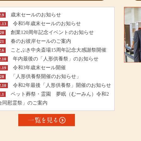
歳末セールのお知らせ
2.9
令和5年歳末セールのお知らせ
1.13
創業120周年記念イベントのお知らせ
.20
春のお彼岸セールのご案内
.21
ことぶき中央斎場15周年記念大感謝祭開催
2.6
年内最後の「人形供養祭」のお知らせ
2.10
令和3年歳末セール開催
1.19
「人形供養祭開催のお知らせ」
.28
令和2年最後「人形供養祭」開催のお知らせ
2.10
ペット葬祭・霊園 夢眠（むーみん）令和2
1.1
合同慰霊祭」のご案内