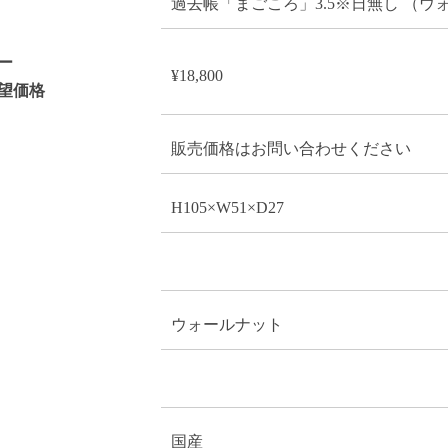
過去帳「まごころ」3.5※日無し （ウ
ー
¥18,800
望価格
販売価格はお問い合わせください
H105×W51×D27
ウォールナット
国産