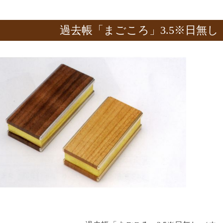
過去帳「まごころ」3.5※日無し