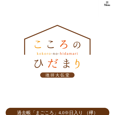
Menu
過去帳「まごころ」4.0※日入り （欅）