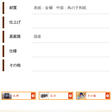
材質
表紙：金襴 中面：鳥の子和紙
仕上げ
原産国
国産
仕様
その他