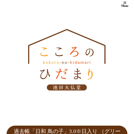
Menu
過去帳「日和 鳥の子」3.0※日入り （グリー